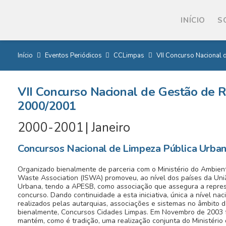
INÍCIO
S
Início
Eventos Periódicos
CCLimpas
VII Concurso Nacional
VII Concurso Nacional de Gestão de 
2000/2001
2000
-
2001
|
Janeiro
Concursos Nacional de Limpeza Pública Urban
Organizado bienalmente de parceria com o Ministério do Ambient
Waste Association (ISWA) promoveu, ao nível dos países da Uni
Urbana, tendo a APESB, como associação que assegura a repres
concurso. Dando continuidade a esta iniciativa, única a nível n
realizados pelas autarquias, associações e sistemas no âmbito 
bienalmente, Concursos Cidades Limpas. Em Novembro de 2003 fo
mantém, como é tradição, uma realização conjunta do Ministéri