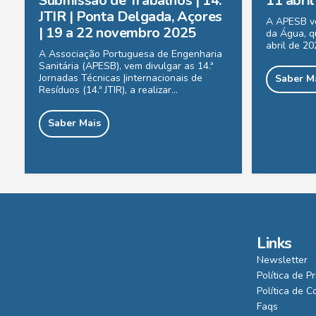
Submissão de Trabalhos | 14.ª
11 abri
JTIR | Ponta Delgada, Açores
A APESB ve
| 19 a 22 novembro 2025
da Água, qu
abril de 20
A Associação Portuguesa de Engenharia
Sanitária (APESB), vem divulgar as 14.ª
Jornadas Técnicas |internacionais de
Saber M
Resíduos (14.ª JTIR), a realizar…
Saber Mais
Links
Newsletter
Política de P
Política de C
Faqs