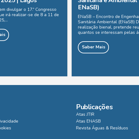
l 2025 | Lagos
Sanitária e Ambiental 
ENaSB)
m divulgar o 17.º Congresso
e irá realizar-se de 8 a 11 de
ENaSB – Encontro de Engenha
25,…
Sanitária Ambiental (ENaSB) 
realização bienal, pretende reu
quantos se interessam pelas 
ais
Saber Mais
Publicações
Atas JTIR
rivacidade
Atas ENASB
ookies
Revista Águas & Resíduos