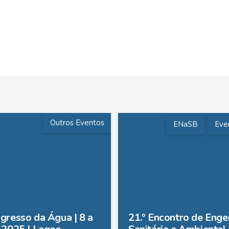
Outros Eventos
ENaSB
Eve
ngresso da Água | 8 a
21.º Encontro de Enge