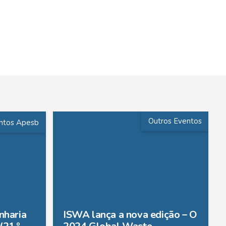
Outros Eventos
ntos Apesb
nharia
ISWA lança a nova edição – O