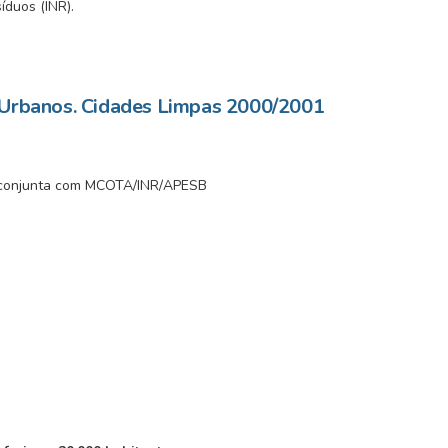
íduos (INR).
 Urbanos. Cidades Limpas 2000/2001
o conjunta com MCOTA/INR/APESB