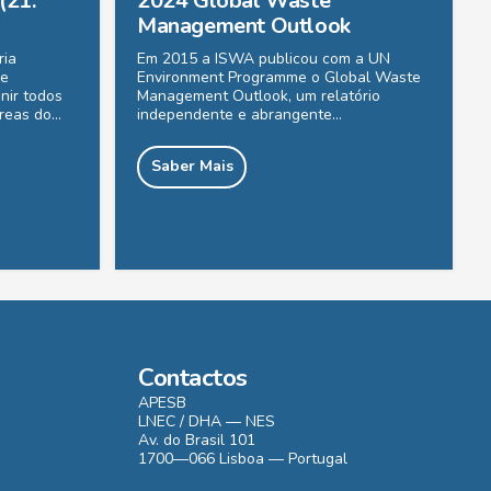
(21.º
2024 Global Waste
Management Outlook
ria
Em 2015 a ISWA publicou com a UN
De
Environment Programme o Global Waste
nir todos
Management Outlook, um relatório
áreas do…
independente e abrangente…
Saber Mais
Contactos
APESB
LNEC / DHA — NES
Av. do Brasil 101
1700—066 Lisboa — Portugal