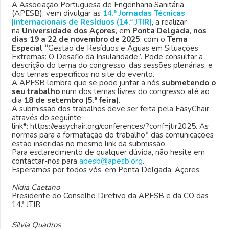
A Associação Portuguesa de Engenharia Sanitária
(APESB), vem divulgar as
14.ª Jornadas Técnicas
|internacionais de Resíduos (14.ª JTIR)
, a realizar
na
Universidade dos Açores
, em
Ponta Delgada
,
nos
dias 19 a 22 de novembro de 2025
, com o
Tema
Especial
“Gestão de Resíduos e Águas em Situações
Extremas: O Desafio da Insularidade”. Pode consultar a
descrição do tema do congresso, das sessões plenárias, e
dos temas específicos no site do evento.
A APESB lembra que se pode juntar a nós
submetendo o
seu trabalho
num dos temas livres do congresso até ao
dia
18 de setembro (5.ª feira)
.
A submissão dos trabalhos deve ser feita pela EasyChair
através do seguinte
link*: https://easychair.org/conferences/?conf=jtir2025. As
normas para a formatação do trabalho* das comunicações
estão inseridas no mesmo link da submissão.
Para esclarecimento de qualquer dúvida, não hesite em
contactar-nos para
apesb@apesb.org
.
Esperamos por todos vós, em Ponta Delgada, Açores.
Nidia Caetano
Presidente do Conselho Diretivo da APESB e da CO das
14.ª JTIR
Silvia Quadros