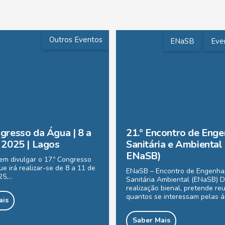
Outros Eventos
ENaSB
Eve
ngresso da Água | 8 a
21.º Encontro de Enge
l 2025 | Lagos
Sanitária e Ambiental 
ENaSB)
m divulgar o 17.º Congresso
e irá realizar-se de 8 a 11 de
ENaSB – Encontro de Engenha
25,…
Sanitária Ambiental (ENaSB) 
realização bienal, pretende reu
quantos se interessam pelas 
ais
Saber Mais