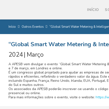
INÍCIO
S
Início
Outros Eventos
“Global Smart Water Metering & Intelligen
“Global Smart Water Metering & Intel
2024
|
Março
A APESB vem divulgar o evento “Global Smart Water Metering & In
e 7 de março, em Londres e online.
É um congresso global projetado para ajudar as empresas de se
rápidos e eficientes, refletindo o verdadeiro valor da água. Este 
incluindo Espanha, França, Reino Unido, Irlanda, EUA, Portugal, 
do Sul e muitos outros.
Os associados da APESB poderão inscrever-se usando o código
presencial ou online.
Para mais informações sobre o evento, visite o website:
https:/