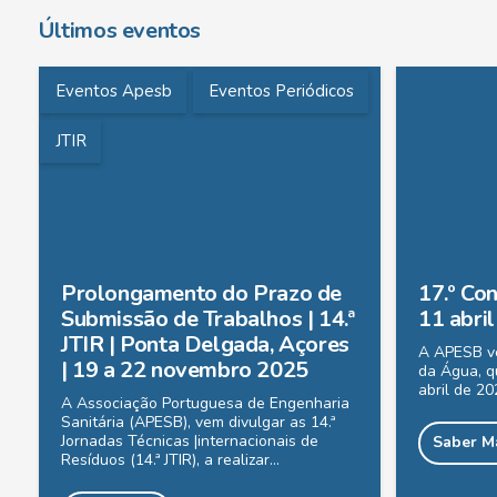
Últimos eventos
Eventos Apesb
Eventos Periódicos
JTIR
Prolongamento do Prazo de
17.º Co
Submissão de Trabalhos | 14.ª
11 abri
JTIR | Ponta Delgada, Açores
A APESB ve
| 19 a 22 novembro 2025
da Água, qu
abril de 20
A Associação Portuguesa de Engenharia
Sanitária (APESB), vem divulgar as 14.ª
Jornadas Técnicas |internacionais de
Saber M
Resíduos (14.ª JTIR), a realizar…