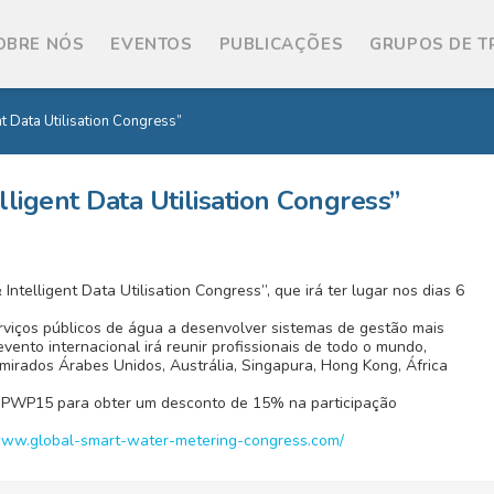
OBRE NÓS
EVENTOS
PUBLICAÇÕES
GRUPOS DE 
t Data Utilisation Congress”
ligent Data Utilisation Congress”
telligent Data Utilisation Congress”, que irá ter lugar nos dias 6
rviços públicos de água a desenvolver sistemas de gestão mais
evento internacional irá reunir profissionais de todo o mundo,
Emirados Árabes Unidos, Austrália, Singapura, Hong Kong, África
 PWP15 para obter um desconto de 15% na participação
/www.global-smart-water-metering-congress.com/