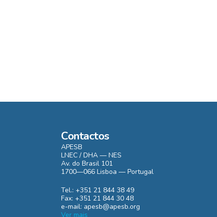
Contactos
APESB
LNEC / DHA — NES
Av. do Brasil 101
1700—066 Lisboa — Portugal
Tel.: +351 21 844 38 49
Fax: +351 21 844 30 48
e-mail: apesb@apesb.org
Ver mais