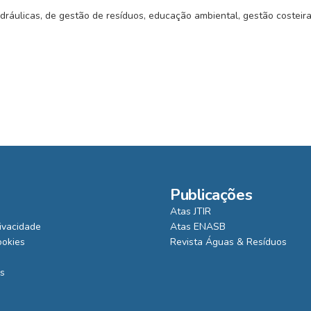
idráulicas, de gestão de resíduos, educação ambiental, gestão costeir
Publicações
Atas JTIR
rivacidade
Atas ENASB
ookies
Revista Águas & Resíduos
is