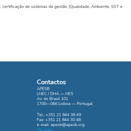
a, certificação de sistemas de gestão (Qualidade, Ambiente, SST e
Contactos
APESB
LNEC / DHA — NES
Av. do Brasil 101
1700—066 Lisboa — Portugal
Tel.: +351 21 844 38 49
Fax: +351 21 844 30 48
e-mail: apesb@apesb.org
Ver mais