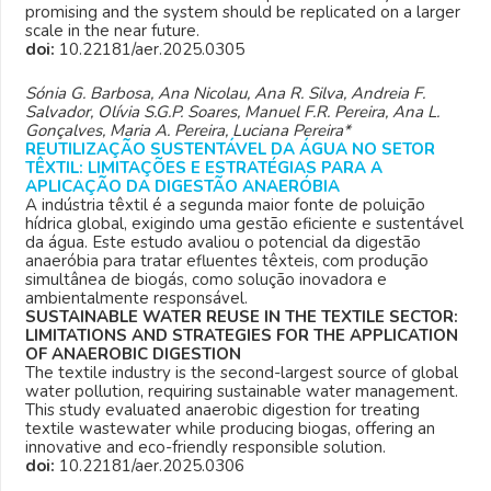
promising and the system should be replicated on a larger
scale in the near future.
doi:
10.22181/aer.2025.0305
Sónia G. Barbosa, Ana Nicolau, Ana R. Silva, Andreia F.
Salvador, Olívia S.G.P. Soares, Manuel F.R. Pereira, Ana L.
Gonçalves, Maria A. Pereira, Luciana Pereira*
REUTILIZAÇÃO SUSTENTÁVEL DA ÁGUA NO SETOR
TÊXTIL: LIMITAÇÕES E ESTRATÉGIAS PARA A
APLICAÇÃO DA DIGESTÃO ANAERÓBIA
A indústria têxtil é a segunda maior fonte de poluição
hídrica global, exigindo uma gestão eficiente e sustentável
da água. Este estudo avaliou o potencial da digestão
anaeróbia para tratar efluentes têxteis, com produção
simultânea de biogás, como solução inovadora e
ambientalmente responsável.
SUSTAINABLE WATER REUSE IN THE TEXTILE SECTOR:
LIMITATIONS AND STRATEGIES FOR THE APPLICATION
OF ANAEROBIC DIGESTION
The textile industry is the second-largest source of global
water pollution, requiring sustainable water management.
This study evaluated anaerobic digestion for treating
textile wastewater while producing biogas, offering an
innovative and eco-friendly responsible solution.
doi:
10.22181/aer.2025.0306