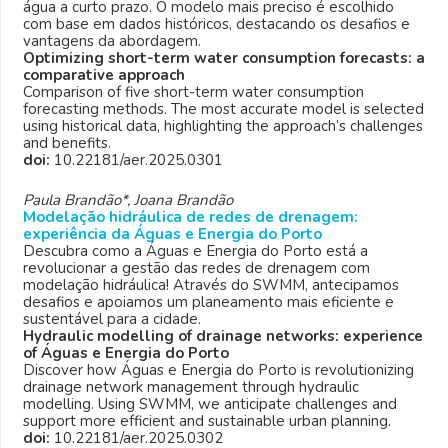
água a curto prazo. O modelo mais preciso é escolhido
com base em dados históricos, destacando os desafios e
vantagens da abordagem.
Optimizing short-term water consumption forecasts: a
comparative approach
Comparison of five short-term water consumption
forecasting methods. The most accurate model is selected
using historical data, highlighting the approach’s challenges
and benefits.
doi:
10.22181/aer.2025.0301
Paula Brandão*, Joana Brandão
Modelação hidráulica de redes de drenagem:
experiência da Águas e Energia do Porto
Descubra como a Águas e Energia do Porto está a
revolucionar a gestão das redes de drenagem com
modelação hidráulica! Através do SWMM, antecipamos
desafios e apoiamos um planeamento mais eficiente e
sustentável para a cidade.
Hydraulic modelling of drainage networks: experience
of Águas e Energia do Porto
Discover how Águas e Energia do Porto is revolutionizing
drainage network management through hydraulic
modelling. Using SWMM, we anticipate challenges and
support more efficient and sustainable urban planning.
doi:
10.22181/aer.2025.0302