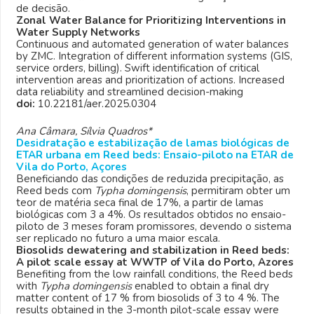
de decisão.
Zonal Water Balance for Prioritizing Interventions in
Water Supply Networks
Continuous and automated generation of water balances
by ZMC. Integration of different information systems (GIS,
service orders, billing). Swift identification of critical
intervention areas and prioritization of actions. Increased
data reliability and streamlined decision-making
doi:
10.22181/aer.2025.0304
Ana Câmara, Sílvia Quadros*
Desidratação e estabilização de lamas biológicas de
ETAR urbana em Reed beds: Ensaio-piloto na ETAR de
Vila do Porto, Açores
Beneficiando das condições de reduzida precipitação, as
Reed beds com
Typha domingensis
, permitiram obter um
teor de matéria seca final de 17%, a partir de lamas
biológicas com 3 a 4%. Os resultados obtidos no ensaio-
piloto de 3 meses foram promissores, devendo o sistema
ser replicado no futuro a uma maior escala.
Biosolids dewatering and stabilization in Reed beds:
A pilot scale essay at WWTP of Vila do Porto, Azores
Benefiting from the low rainfall conditions, the Reed beds
with
Typha domingensis
enabled to obtain a final dry
matter content of 17 % from biosolids of 3 to 4 %. The
results obtained in the 3-month pilot-scale essay were