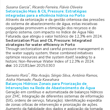
*
Susana Garcia
, Ricardo Ferreira, Flávio Oliveira
Setorização Mais & CIL Pressure: Estratégias
integradas para a eficiência hídrica no Porto
Através da setorização e da gestão criteriosa das pressões
do sistema de abastecimento de água, estas iniciativas
conjugadas promovem a otimização dos recursos e do
próprio sistema, com impacto no Índice de Água Não
Faturada, que atingiu o valor histórico de 12,3% em 2024.
Sectorization Plus and CIL Pressure: Integrated
strategies for water efficiency in Porto
Through sectorization and careful pressure management in
the water supply system, these combined initiatives
optimize resources and the system itself, leading to a
historic Non-Revenue Water Index of 12.3% in 2024.
doi:
10.22181/aer.2025.0303
*
Sameiro Roriz
, Rita Araújo, Sérgio Silva, António Ramos,
Aisha Mamade, Paula Kawahara
Balanços Hídricos Zonais para Priorização de
Intervenções na Rede de Abastecimento de Água
Geração em contínuo e automatizada de balanços hídricos
por ZMC. Integração de diferentes sistemas de informação
(SIG, ordens de serviço, faturação). Identificação expedita
de zonas críticas de intervenção e priorização de ações.
Aumento da fiabilidade dos dados e agilização da tomada