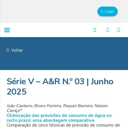
Login
Voltar
Série V – A&R N.º 03 | Junho
2025
João Caetano
, Bruno Ferreira
, Raquel Barreira, Nelson
Carriço*
Otimização das previsões de consumo de água no
curto prazo: uma abordagem comparativa
Comparação de cinco técnicas de previsão de consumo de