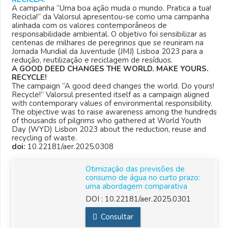
A campanha “Uma boa ação muda o mundo. Pratica a tua!
Recicla!” da Valorsul apresentou-se como uma campanha
alinhada com os valores contemporâneos de
responsabilidade ambiental. O objetivo foi sensibilizar as
centenas de milhares de peregrinos que se reuniram na
Jornada Mundial da Juventude (JMJ) Lisboa 2023 para a
redução, reutilização e reciclagem de resíduos.
A GOOD DEED CHANGES THE WORLD. MAKE YOURS.
RECYCLE!
The campaign “A good deed changes the world. Do yours!
Recycle!” Valorsul presented itself as a campaign aligned
with contemporary values ​​of environmental responsibility.
The objective was to raise awareness among the hundreds
of thousands of pilgrims who gathered at World Youth
Day (WYD) Lisbon 2023 about the reduction, reuse and
recycling of waste.
doi:
10.22181/aer.2025.0308
Otimização das previsões de
consumo de água no curto prazo:
uma abordagem comparativa
DOI :
10.22181/aer.2025.0301
Consultar