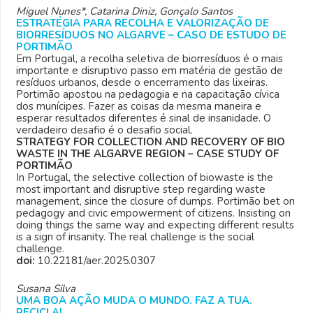
Miguel Nunes*, Catarina Diniz, Gonçalo Santos
ESTRATÉGIA PARA RECOLHA E VALORIZAÇÃO DE
BIORRESÍDUOS NO ALGARVE – CASO DE ESTUDO DE
PORTIMÃO
Em Portugal, a recolha seletiva de biorresíduos é o mais
importante e disruptivo passo em matéria de gestão de
resíduos urbanos, desde o encerramento das lixeiras.
Portimão apostou na pedagogia e na capacitação cívica
dos munícipes. Fazer as coisas da mesma maneira e
esperar resultados diferentes é sinal de insanidade. O
verdadeiro desafio é o desafio social.
STRATEGY FOR COLLECTION AND RECOVERY OF BIO
WASTE IN THE ALGARVE REGION – CASE STUDY OF
PORTIMÃO
In Portugal, the selective collection of biowaste is the
most important and disruptive step regarding waste
management, since the closure of dumps. Portimão bet on
pedagogy and civic empowerment of citizens. Insisting on
doing things the same way and expecting different results
is a sign of insanity. The real challenge is the social
challenge.
doi:
10.22181/aer.2025.0307
Susana Silva
UMA BOA AÇÃO MUDA O MUNDO. FAZ A TUA.
RECICLA!