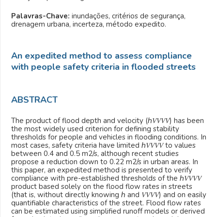
Palavras-Chave:
inundações, critérios de segurança,
drenagem urbana, incerteza, método expedito.
An expedited method to assess compliance
with people safety criteria in flooded streets
ABSTRACT
The product of flood depth and velocity (ℎ𝑉𝑉𝑉𝑉) has been
the most widely used criterion for defining stability
thresholds for people and vehicles in flooding conditions. In
most cases, safety criteria have limited ℎ𝑉𝑉𝑉𝑉 to values
between 0.4 and 0.5 m
2
/s, although recent studies
propose a reduction down to 0.22 m
2
/s in urban areas. In
this paper, an expedited method is presented to verify
compliance with pre-established thresholds of the ℎ𝑉𝑉𝑉𝑉
product based solely on the flood flow rates in streets
(that is, without directly knowing ℎ and 𝑉𝑉𝑉𝑉) and on easily
quantifiable characteristics of the street. Flood flow rates
can be estimated using simplified runoff models or derived