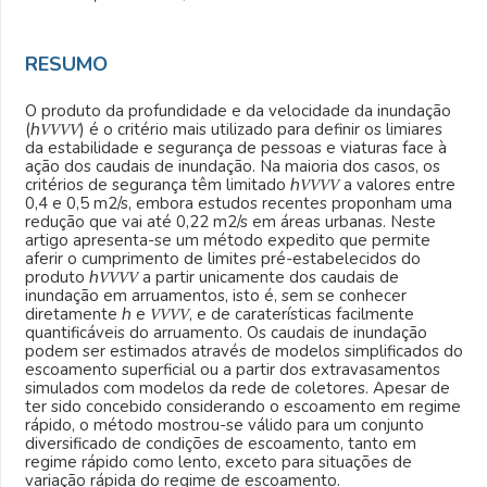
RESUMO
O produto da profundidade e da velocidade da inundação
(
ℎ𝑉𝑉𝑉𝑉
) é o critério mais utilizado para definir os limiares
da estabilidade e segurança de pessoas e viaturas face à
ação dos caudais de inundação. Na maioria dos casos, os
critérios de segurança têm limitado
ℎ𝑉𝑉𝑉𝑉
a valores entre
0,4 e 0,5 m
2
/s, embora estudos recentes proponham uma
redução que vai até 0,22 m
2
/s em áreas urbanas. Neste
artigo apresenta-se um método expedito que permite
aferir o cumprimento de limites pré-estabelecidos do
produto
ℎ𝑉𝑉𝑉𝑉
a partir unicamente dos caudais de
inundação em arruamentos, isto é, sem se conhecer
diretamente
ℎ
e
𝑉𝑉𝑉𝑉
, e de caraterísticas facilmente
quantificáveis do arruamento. Os caudais de inundação
podem ser estimados através de modelos simplificados do
escoamento superficial ou a partir dos extravasamentos
simulados com modelos da rede de coletores. Apesar de
ter sido concebido considerando o escoamento em regime
rápido, o método mostrou-se válido para um conjunto
diversificado de condições de escoamento, tanto em
regime rápido como lento, exceto para situações de
variação rápida do regime de escoamento.