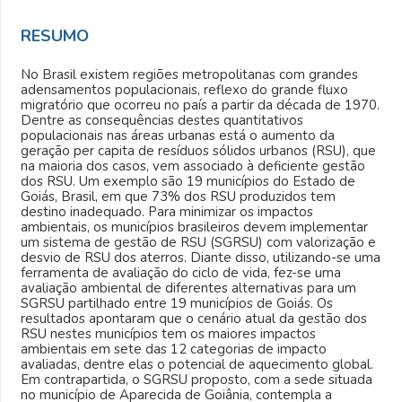
RESUMO
No Brasil existem regiões metropolitanas com grandes
adensamentos populacionais, reflexo do grande fluxo
migratório que ocorreu no país a partir da década de 1970.
Dentre as consequências destes quantitativos
populacionais nas áreas urbanas está o aumento da
geração per capita de resíduos sólidos urbanos (RSU), que
na maioria dos casos, vem associado à deficiente gestão
dos RSU. Um exemplo são 19 municípios do Estado de
Goiás, Brasil, em que 73% dos RSU produzidos tem
destino inadequado. Para minimizar os impactos
ambientais, os municípios brasileiros devem implementar
um sistema de gestão de RSU (SGRSU) com valorização e
desvio de RSU dos aterros. Diante disso, utilizando-se uma
ferramenta de avaliação do ciclo de vida, fez-se uma
avaliação ambiental de diferentes alternativas para um
SGRSU partilhado entre 19 municípios de Goiás. Os
resultados apontaram que o cenário atual da gestão dos
RSU nestes municípios tem os maiores impactos
ambientais em sete das 12 categorias de impacto
avaliadas, dentre elas o potencial de aquecimento global.
Em contrapartida, o SGRSU proposto, com a sede situada
no município de Aparecida de Goiânia, contempla a