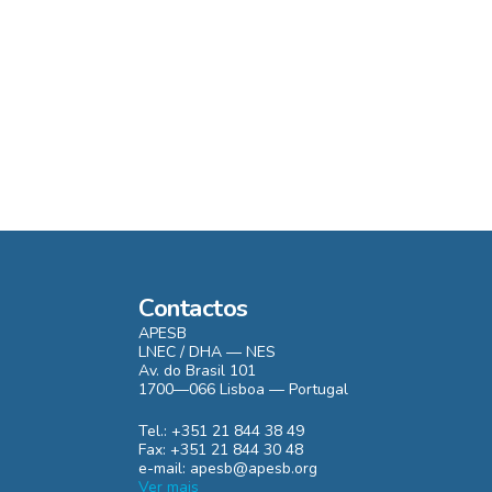
Contactos
APESB
LNEC / DHA — NES
Av. do Brasil 101
1700—066 Lisboa — Portugal
Tel.: +351 21 844 38 49
Fax: +351 21 844 30 48
e-mail: apesb@apesb.org
Ver mais